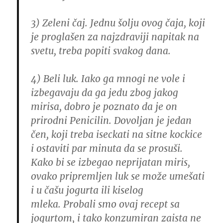
3)
Zeleni čaj. Jednu šolju ovog čaja, koji
je proglašen za najzdraviji napitak na
svetu, treba popiti svakog dana.
4) Beli luk. Iako ga mnogi ne vole i
izbegavaju da ga jedu zbog jakog
mirisa, dobro je poznato da je on
prirodni Penicilin.
Dovoljan je jedan
čen, koji treba iseckati na sitne kockice
i ostaviti par minuta da se prosuši.
Kako bi se izbegao neprijatan miris,
ovako pripremljen luk se može umešati
i u čašu jogurta ili kiselog
mleka.
Probali smo ovaj recept sa
jogurtom, i tako konzumiran zaista ne