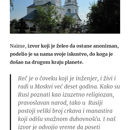
Naime,
izvor koji je želeo da ostane anoniman,
podelio je sa nama svoje iskustvo, do koga je
došao na drugom kraju planete.
Reč je o čoveku koji je inženjer, i živi i
radi u Moskvi već deset godina. Kako su
Rusi poznati kao izuzetno religiozan,
pravoslavan narod, tako u Rusiji
postoji veliki broj crkava i manastira
koji odišu snažnom duhovnošću.
I naš
izvor je odvojio vreme da poseti