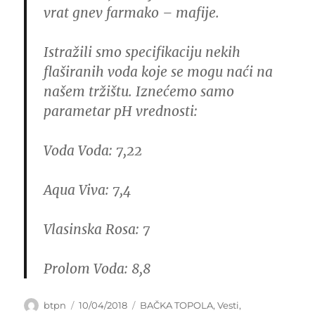
vrat gnev farmako – mafije.
Istražili smo specifikaciju nekih
flaširanih voda koje se mogu naći na
našem tržištu. Iznećemo samo
parametar pH vrednosti:
Voda Voda: 7,22
Aqua Viva: 7,4
Vlasinska Rosa: 7
Prolom Voda: 8,8
Author
Posted
Categories
btpn
10/04/2018
BAČKA TOPOLA
,
Vesti
,