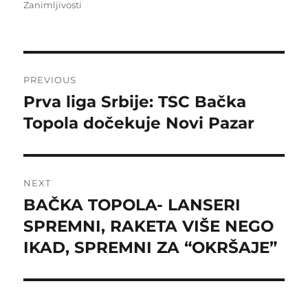
on
Zanimljivosti
Post
PREVIOUS
navigation
Prva liga Srbije: TSC Bačka
Previous
post:
Topola dočekuje Novi Pazar
NEXT
BAČKA TOPOLA- LANSERI
Next
post:
SPREMNI, RAKETA VIŠE NEGO
IKAD, SPREMNI ZA “OKRŠAJE”