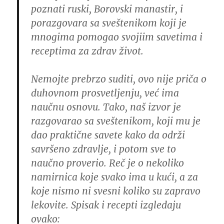
poznati ruski, Borovski manastir, i
porazgovara sa sveštenikom koji je
mnogima pomogao svojiim savetima i
receptima za zdrav život.
Nemojte prebrzo suditi, ovo nije priča o
duhovnom prosvetljenju, već ima
naučnu osnovu. Tako, naš izvor je
razgovarao sa sveštenikom, koji mu je
dao praktične savete kako da održi
savršeno zdravlje, i potom sve to
naučno proverio. Reč je o nekoliko
namirnica koje svako ima u kući, a za
koje nismo ni svesni koliko su zapravo
lekovite. Spisak i recepti izgledaju
ovako: