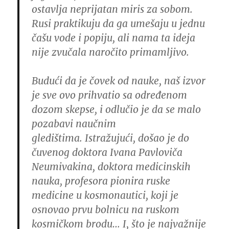
ostavlja neprijatan miris za sobom.
Rusi praktikuju da ga umešaju u jednu
čašu vode i popiju, ali nama ta ideja
nije zvučala naročito primamljivo.
Budući da je čovek od nauke, naš izvor
je sve ovo prihvatio sa određenom
dozom skepse, i odlučio je da se malo
pozabavi naučnim
gledištima.
Istražujući, došao je do
čuvenog doktora Ivana Pavloviča
Neumivakina, doktora medicinskih
nauka, profesora pionira ruske
medicine u kosmonautici, koji je
osnovao prvu bolnicu na ruskom
kosmičkom brodu… I, što je najvažnije