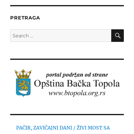
PRETRAGA
SE
Search
for:
PAČIR, ZAVIČAJNI DANI / ŽIVI MOST SA