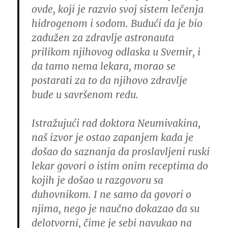
ovde, koji je razvio svoj sistem lečenja
hidrogenom i sodom.
Budući da je bio
zadužen za zdravlje astronauta
prilikom njihovog odlaska u Svemir, i
da tamo nema lekara, morao se
postarati za to da njihovo zdravlje
bude u savršenom redu.
Istražujući rad doktora Neumivakina,
naš izvor je ostao zapanjem kada je
došao do saznanja da proslavljeni ruski
lekar govori o istim onim receptima do
kojih je došao u razgovoru sa
duhovnikom.
I ne samo da govori o
njima, nego je naučno dokazao da su
delotvorni, čime je sebi navukao na