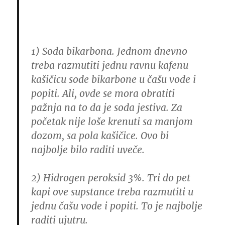
1) Soda bikarbona.
Jednom dnevno
treba razmutiti jednu ravnu kafenu
kašičicu sode bikarbone u čašu vode i
popiti.
Ali, ovde se mora obratiti
pažnja na to da je soda jestiva. Za
početak nije loše krenuti sa manjom
dozom, sa pola kašičice. Ovo bi
najbolje bilo raditi uveče.
2)
Hidrogen peroksid 3%. Tri do pet
kapi ove supstance treba razmutiti u
jednu čašu vode i popiti.
To je najbolje
raditi ujutru.