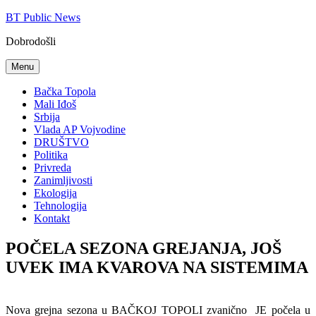
Skip
BT Public News
to
Dobrodošli
content
Menu
Bačka Topola
Mali Iđoš
Srbija
Vlada AP Vojvodine
DRUŠTVO
Politika
Privreda
Zanimljivosti
Ekologija
Tehnologija
Kontakt
POČELA SEZONA GREJANJA, JOŠ
UVEK IMA KVAROVA NA SISTEMIMA
Nova grejna sezona u BAČKOJ TOPOLI zvanično JE počela u