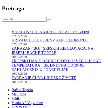
post:
Pretraga
Search
Search
for:
VILAGOŠ / CILJNAJDALJI HITAC U SEZONI
07/08/2026
KRIVAJA DOČEKUJE SV PANTELEJMONA
07/08/2026
ZAKAZAN “BOJ” SRPSKIH RIBOLOVACA, NA
JEZERU BAČKE TOPOLE
06/08/2026
TROPSKI DAN U BAČKOJ TOPOLI / VEĆ U 10 SATI,
TEMPERATURA + 35, DNEVNA OD 39-40.
ZAHLADJENJE U PONEDELJAK
06/08/2026
FARBANJE ČUVA LJUDSKE ŽIVOTE
06/08/2026
Bačka Topola
Mali Iđoš
Srbija
Vlada AP Vojvodine
DRUŠTVO