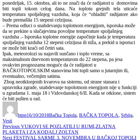
ponedeljak, 15. oktobra, ali to ne znači da će radijatori u domovima
biti topli tokom celog dana. Na toplotu grejnih tela uticaće
temperatura spoljašnjeg vazduha, koja će “ohladiti” radijatore ako
bude premašila 15 stepeni celzijusa.
– Prema odluci o snabdevanju toplotnom energijom, isporuka može
da se prekine u slučajevima povoljne temperature spoljašnjeg
vazduha .- Isporuka toplotne energije započinje kada je temperatura
spoljašnjeg vazduha 12 stepeni celzijusa ili niža, a prekid u isporuci
ne može biti kraći od četiri sata.
Ipak, meteorolozi su najavili sunčano i toplo vreme, sa
maksimalnom dnevnom temperaturom do 22 stepena, pa jesa
ovakvim prognozama moguće da će radijatori u
BAČKOTOPOLSKIM stanovima biti topli samo u jutarnjim ili,
eventualno, večernjim satima.
Zbog neotklonjenih kvarova na sistemu, od strane stanara i
upravnika zgrade, snabdevanje topolotnom energijom nije u funkciji
u zgradama 1. maja 18 i Vidovdanskoj 6/II. Kada se otklone, sistem
će biti pušten u rad.
Author
Posted
Categories
on
btpn
16/10/2018
Bačka Topola
,
BAČKA TOPOLA
,
Srbija
,
Vesti
Post
Previous
Previous
VUKOVI SE POZLATILI U RUMI,ZLATNA
post:
PLAKETA I ZA KODALJ ZOLTAN
navigation
Next
Next
FESTIVAL SARME 3. NOVEMBRA U BAČKOJ TOPOLI