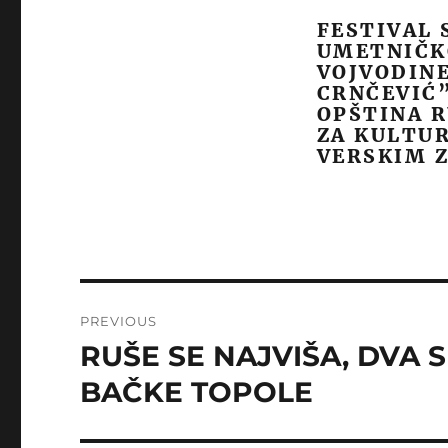
FESTIVAL 
UMETNIČK
VOJVODINE
CRNČEVIĆ”
OPŠTINA R
ZA KULTUR
VERSKIM 
Post
PREVIOUS
navigation
RUŠE SE NAJVIŠA, DVA 
Previous
post:
BAČKE TOPOLE