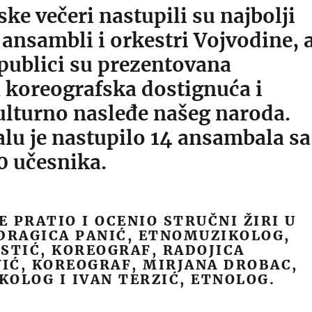
ke večeri nastupili su najbolji
 ansambli i orkestri Vojvodine, 
publici su prezentovana
 koreografska dostignuća i
ulturno nasleđe našeg naroda.
alu je nastupilo 14 ansambala sa
0 učesnika.
E PRATIO I OCENIO STRUČ
NI ŽIRI U
DRAGICA PANIĆ, ETNOMUZIKOLOG,
STIĆ, KOREOGRAF, RADOJICA
IĆ, KOREOGRAF, MIRJANA DROBAC,
OLOG I IVAN TERZIĆ, ETNOLOG.