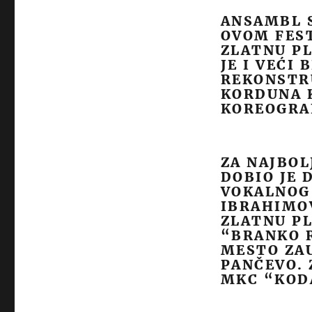
ANSAMBL 
OVOM FEST
ZLATNU PL
JE I VEĆI
REKONSTR
KORDUNA K
KOREOGRA
ZA NAJBOL
DOBIO JE 
VOKALNOG 
IBRAHIMOV
ZLATNU PL
“BRANKO R
MESTO ZA
PANČEVO.
MKC “KODA