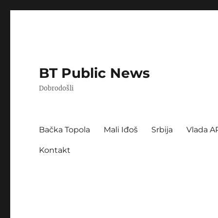
BT Public News
Dobrodošli
Bačka Topola
Mali Iđoš
Srbija
Vlada A
Kontakt