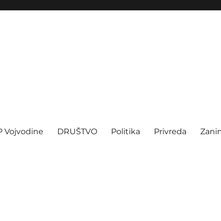
P Vojvodine
DRUŠTVO
Politika
Privreda
Zanim