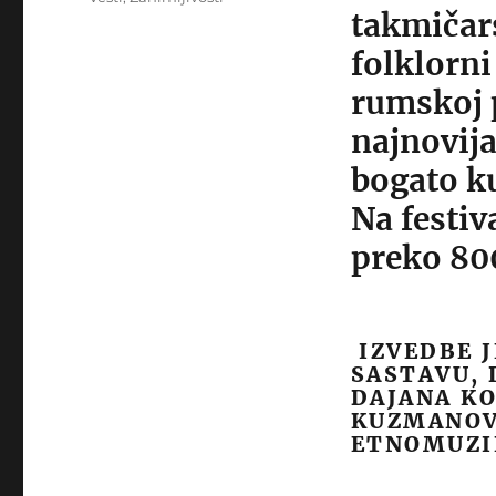
takmičars
folklorni
rumskoj 
najnovija
bogato k
Na festiv
preko 80
IZVEDBE J
SASTAVU, 
DAJANA KO
KUZMANOV
ETNOMUZIK