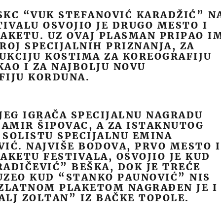
SKC “VUK STEFANOVIĆ KARADŽIĆ” N
IVALU OSVOJIO JE DRUGO MESTO I
AKETU. UZ OVAJ PLASMAN PRIPAO I
 BROJ SPECIJALNIH PRIZNANJA, ZA
UKCIJU KOSTIMA ZA KOREOGRAFIJU
AO I ZA NAJBOLJU NOVU
FIJU KORDUNA.
JEG IGRAČA SPECIJALNU NAGRADU
DAMIR ŠIPOVAC, A ZA ISTAKNUTOG
SOLISTU SPECIJALNU EMINA
IĆ. NAJVIŠE BODOVA, PRVO MESTO I
AKETU FESTIVALA, OSVOJIO JE KUD
ADIČEVIĆ” BEŠKA, DOK JE TREĆE
UZEO KUD “STANKO PAUNOVIĆ” NIS
 ZLATNOM PLAKETOM NAGRAĐEN JE I
LJ ZOLTAN” IZ BAČKE TOPOLE.