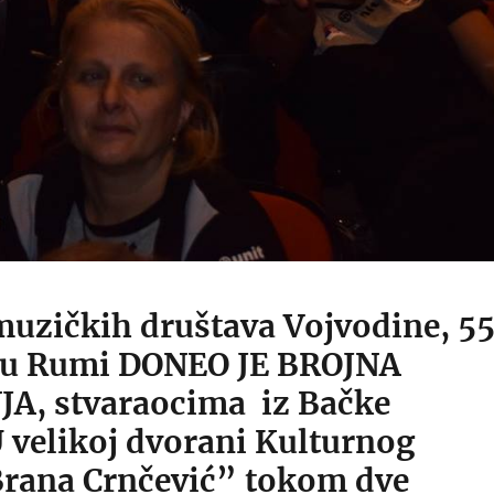
muzičkih društava Vojvodine, 55
 u Rumi DONEO JE BROJNA
A, stvaraocima iz Bačke
 velikoj dvorani Kulturnog
Brana Crnčević” tokom dve