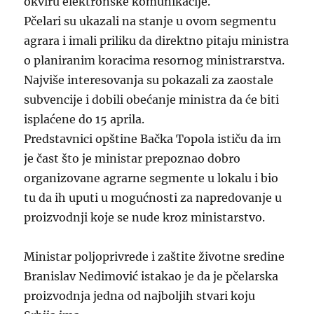
okviru elektronske komunikacije.
Pčelari su ukazali na stanje u ovom segmentu
agrara i imali priliku da direktno pitaju ministra
o planiranim koracima resornog ministrarstva.
Najviše interesovanja su pokazali za zaostale
subvencije i dobili obećanje ministra da će biti
isplaćene do 15 aprila.
Predstavnici opštine Bačka Topola ističu da im
je čast što je ministar prepoznao dobro
organizovane agrarne segmente u lokalu i bio
tu da ih uputi u mogućnosti za napredovanje u
proizvodnji koje se nude kroz ministarstvo.
Ministar poljoprivrede i zaštite životne sredine
Branislav Nedimović istakao je da je pčelarska
proizvodnja jedna od najboljih stvari koju