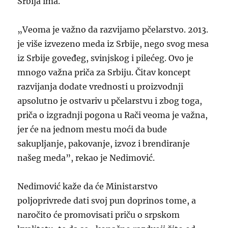
Srbija ima.
„Veoma je važno da razvijamo pčelarstvo. 2013.
je više izvezeno meda iz Srbije, nego svog mesa
iz Srbije goveđeg, svinjskog i pilećeg. Ovo je
mnogo važna priča za Srbiju. Čitav koncept
razvijanja dodate vrednosti u proizvodnji
apsolutno je ostvariv u pčelarstvu i zbog toga,
priča o izgradnji pogona u Rači veoma je važna,
jer će na jednom mestu moći da bude
sakupljanje, pakovanje, izvoz i brendiranje
našeg meda”, rekao je Nedimović.
Nedimović kaže da će Ministarstvo
poljoprivrede dati svoj pun doprinos tome, a
naročito će promovisati priču o srpskom