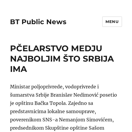
BT Public News
MENU
PČELARSTVO MEDJU
NAJBOLJIM ŠTO SRBIJA
IMA
Ministar poljoprivrede, vodoprivrede i
šumarstva Srbije Branislav Nedimović posetio
je opštinu Bačka Topola. Zajedno sa
predstavnicima lokalne samouprave,
poverenikom SNS-a Nemanjom Simovićem,
predsednikom Skupštine opštine Sašom