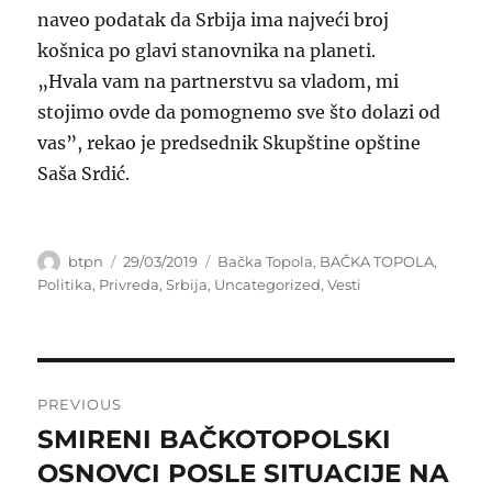
naveo podatak da Srbija ima najveći broj
košnica po glavi stanovnika na planeti.
„Hvala vam na partnerstvu sa vladom, mi
stojimo ovde da pomognemo sve što dolazi od
vas”, rekao je predsednik Skupštine opštine
Saša Srdić.
Author
Posted
Categories
btpn
29/03/2019
Bačka Topola
,
BAČKA TOPOLA
,
on
Politika
,
Privreda
,
Srbija
,
Uncategorized
,
Vesti
Post
PREVIOUS
navigation
SMIRENI BAČKOTOPOLSKI
Previous
post:
OSNOVCI POSLE SITUACIJE NA