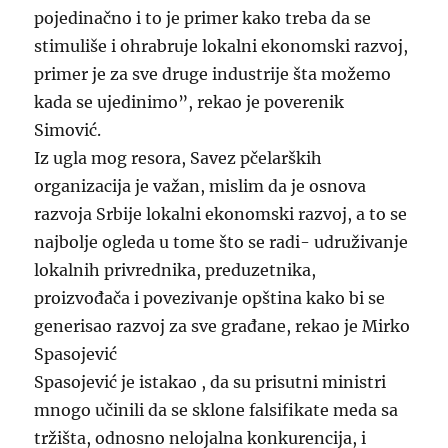
pojedinačno i to je primer kako treba da se
stimuliše i ohrabruje lokalni ekonomski razvoj,
primer je za sve druge industrije šta možemo
kada se ujedinimo”, rekao je poverenik
Simović.
Iz ugla mog resora, Savez pčelarških
organizacija je važan, mislim da je osnova
razvoja Srbije lokalni ekonomski razvoj, a to se
najbolje ogleda u tome što se radi- udruživanje
lokalnih privrednika, preduzetnika,
proizvođača i povezivanje opština kako bi se
generisao razvoj za sve građane, rekao je Mirko
Spasojević
Spasojević je istakao , da su prisutni ministri
mnogo učinili da se sklone falsifikate meda sa
tržišta, odnosno nelojalna konkurencija, i