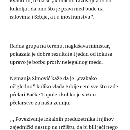
kvalitetu, te da se „konačno razdvoji žito od
kukolja i da ono što je pravi med bude na
rafovima i Srbije, a i u inostranstvu”.
Radna grupa na terenu, naglašava ministar,
pokazala je dobre rezultate i jedan od fokusa
upravo je borba protiv nelegalnog meda.
Nemanja Simović kaže da je „svakako
očigledno” koliko vlada Srbije ceni sve što rade
pćelari Bačke Topole i koliko je važno
pčelarstvo za našu zemlju.
„, Povezivanje lokalnih preduzetnika i njihov
zajednički nastup na tržištu, da bi bili jači nego