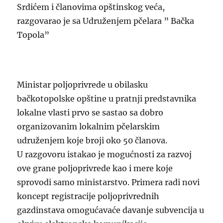
Srdićem i članovima opštinskog veća,
razgovarao je sa Udruženjem pčelara ” Bačka
Topola”
Ministar poljoprivrede u obilasku
bačkotopolske opštine u pratnji predstavnika
lokalne vlasti prvo se sastao sa dobro
organizovanim lokalnim pčelarskim
udruženjem koje broji oko 50 članova.
U razgovoru istakao je mogućnosti za razvoj
ove grane poljoprivrede kao i mere koje
sprovodi samo ministarstvo. Primera radi novi
koncept registracije poljoprivrednih
gazdinstava omogućavaće davanje subvencija u