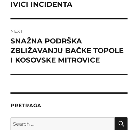
IVICI INCIDENTA
NEXT
SNAŽNA PODRŠKA
Next
post:
ZBLIŽAVANJU BAČKE TOPOLE
I KOSOVSKE MITROVICE
PRETRAGA
SE
Search
for: