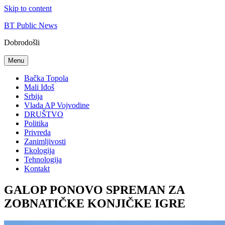
Skip to content
BT Public News
Dobrodošli
Menu
Bačka Topola
Mali Iđoš
Srbija
Vlada AP Vojvodine
DRUŠTVO
Politika
Privreda
Zanimljivosti
Ekologija
Tehnologija
Kontakt
GALOP PONOVO SPREMAN ZA
ZOBNATIČKE KONJIČKE IGRE