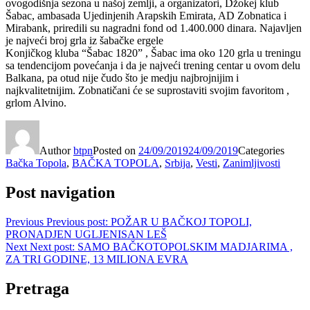
ovogodišnja sezona u našoj zemlji, a organizatori, Džokej klub
Šabac, ambasada Ujedinjenih Arapskih Emirata, AD Zobnatica i
Mirabank, priredili su nagradni fond od 1.400.000 dinara. Najavljen
je najveći broj grla iz šabačke ergele
Konjičkog kluba “Šabac 1820” , Šabac ima oko 120 grla u treningu
sa tendencijom povećanja i da je najveći trening centar u ovom delu
Balkana, pa otud nije čudo što je medju najbrojnijim i
najkvalitetnijim. Zobnatičani će se suprostaviti svojim favoritom ,
grlom Alvino.
Author
btpn
Posted on
24/09/2019
24/09/2019
Categories
Bačka Topola
,
BAČKA TOPOLA
,
Srbija
,
Vesti
,
Zanimljivosti
Post navigation
Previous
Previous post:
POŽAR U BAČKOJ TOPOLI,
PRONADJEN UGLJENISAN LEŠ
Next
Next post:
SAMO BAČKOTOPOLSKIM MADJARIMA ,
ZA TRI GODINE, 13 MILIONA EVRA
Pretraga