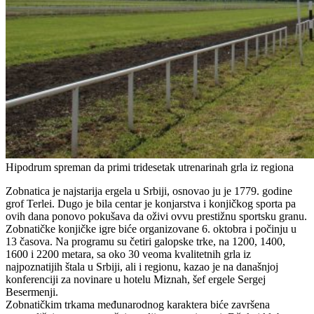
Hipodrum spreman da primi tridesetak utrenarinah grla iz regiona
Zobnatica je najstarija ergela u Srbiji, osnovao ju je 1779. godine
grof Terlei. Dugo je bila centar je konjarstva i konjičkog sporta pa
ovih dana ponovo pokušava da oživi ovvu prestižnu sportsku granu.
Zobnatičke konjičke igre biće organizovane 6. oktobra i počinju u
13 časova. Na programu su četiri galopske trke, na 1200, 1400,
1600 i 2200 metara, sa oko 30 veoma kvalitetnih grla iz
najpoznatijih štala u Srbiji, ali i regionu, kazao je na današnjoj
konferenciji za novinare u hotelu Miznah, šef ergele Sergej
Besermenji.
Zobnatičkim trkama međunarodnog karaktera biće završena