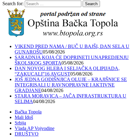
Search for:
Search
VIKEND PRED NAMA / BUČ U BAJŠI, DAN SELA U
GUNAROŠU
05/08/2026
SARADNJA KOJA ĆE DOPRINETI UNAPREDJENJU
ŠKOLSKOG SPORTA
05/08/2026
DAN NOVOG HLEBA I SELJAČKA OLIPIJADA,
“ZAKUCALI”16 AVGUST
05/08/2026
JOŠ JEDNA GODIŠNJICA OLUJE – KRAJIŠNICE SE
INTEGRISALI U RAVNOPRAVNE I AKTIVNE
GRADJANE
04/08/2026
STARA MORAVICA – JAČA INFRASTRUKTURA U
SELIMA
04/08/2026
Bačka Topola
Mali Iđoš
Srbija
Vlada AP Vojvodine
DRUŠTVO