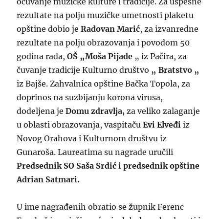
očuvanje muzičke kulture i tradicije. Za uspešne
rezultate na polju muzičke umetnosti plaketu
opštine dobio je
Radovan Marić
, za izvanredne
rezultate na polju obrazovanja i povodom 50
godina rada,
OŠ „Moša Pijade
„ iz Pačira, za
čuvanje tradicije Kulturno društvo
„ Bratstvo „
iz Bajše. Zahvalnica opštine Bačka Topola, za
doprinos na suzbijanju korona virusa,
dodeljena je
Domu zdravlja,
za veliko zalaganje
u oblasti obrazovanja, vaspitaču
Evi Elveđi
iz
Novog Orahova i Kulturnom društvu iz
Gunaroša. Laureatima su nagrade uručili
Predsednik SO Saša Srdić i predsednik opštine
Adrian Satmari.
U ime nagrađenih obratio se župnik Ferenc