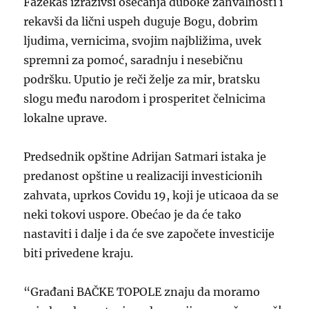
Fazekaš izrazivši osećanja duboke zahvalnosti i
rekavši da lični uspeh duguje Bogu, dobrim
ljudima, vernicima, svojim najbližima, uvek
spremni za pomoć, saradnju i nesebičnu
podršku. Uputio je reči želje za mir, bratsku
slogu među narodom i prosperitet čelnicima
lokalne uprave.
Predsednik opštine Adrijan Satmari istaka je
predanost opštine u realizaciji investicionih
zahvata, uprkos Covidu 19, koji je uticaoa da se
neki tokovi uspore. Obećao je da će tako
nastaviti i dalje i da će sve započete investicije
biti privedene kraju.
“Građani BAČKE TOPOLE znaju da moramo