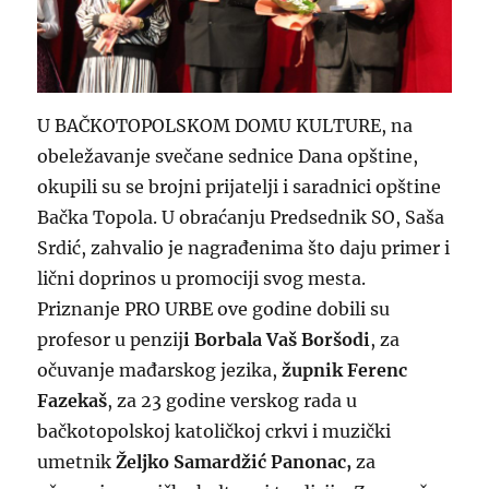
U BAČKOTOPOLSKOM DOMU KULTURE, na
obeležavanje svečane sednice Dana opštine,
okupili su se brojni prijatelji i saradnici opštine
Bačka Topola. U obraćanju Predsednik SO, Saša
Srdić, zahvalio je nagrađenima što daju primer i
lični doprinos u promociji svog mesta.
Priznanje PRO URBE ove godine dobili su
profesor u penzij
i Borbala Vaš Boršodi
, za
očuvanje mađarskog jezika,
župnik Ferenc
Fazekaš
, za 23 godine verskog rada u
bačkotopolskoj katoličkoj crkvi i muzički
umetnik
Željko Samardžić Panonac,
za