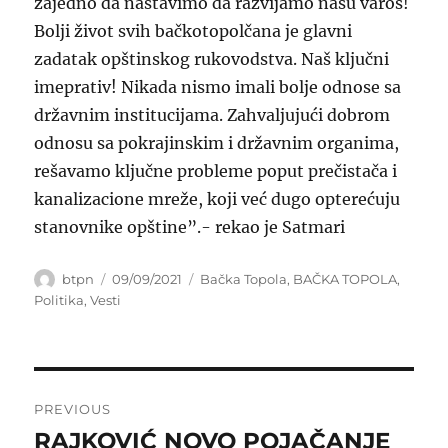
zajedno da nastavimo da razvijamo našu varoš!
Bolji život svih bačkotopolčana je glavni
zadatak opštinskog rukovodstva. Naš ključni
imeprativ! Nikada nismo imali bolje odnose sa
državnim institucijama. Zahvaljujući dobrom
odnosu sa pokrajinskim i državnim organima,
rešavamo ključne probleme poput prečistača i
kanalizacione mreže, koji već dugo opterećuju
stanovnike opštine”.- rekao je Satmari
Author
Posted
Categories
btpn
09/09/2021
Bačka Topola
,
BAČKA TOPOLA
,
on
Politika
,
Vesti
Post
PREVIOUS
navigation
RAJKOVIĆ NOVO POJAČANJE
Previous