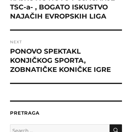
post:
TSC-a- , BOGATO ISKUSTVO
NAJAČIH EVROPSKIH LIGA
NEXT
PONOVO SPEKTAKL
Next
post:
KONJIČKOG SPORTA,
ZOBNATIČKE KONIČKE IGRE
PRETRAGA
SE
Search