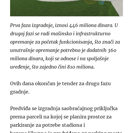
Prva faza izgradnje, iznosi 446 miliona dinara. U
drugoj fazi se radi mašinsko i infrastrukturno
opremanje za početak funkcionisanja, što znači za
unutrašnje opremanje potrebno je dodatnih 360
miliona dinara, koji se odnose i na spoljašnje
uređenje, što zajedno čini 810 milion
a.
Ovih dana okončan je tender za drugu fazu
gradnje.
Predviđa se izgradnja saobraćajnog priključka
prema parceli na kojoj se planira prostor za
parkiranje za potrebe stadiona i