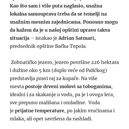
Kao što sam i više puta naglasio, snažna
lokalna samouprava treba da se temelji na
snažnim mesnim zajednicama. Ponosno mogu
da kažem da je u našoj opštini upravo takva
situacija
– istakao je
Adrian Satmari,
predsednik opštine Bačka Topola.
Zobnatičko jezero, jezero površine 226 hektara
i dužine oko 5 km (duplo veće od Palićkog)
predstavlja pravi raj za kupače. Na više
mesta
postoje drveni molovi sa toboganima
,
idealni i za skakanje u vodu, pa je i ovoga leta,
sve prepuno mališana i omladine. Voda
je
prijatne temperature
, po jakim vrućinama i
mlaka, ali opet savršena da rashladi.