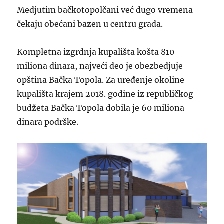
Medjutim bačkotopolčani već dugo vremena
čekaju obećani bazen u centru grada.
Kompletna izgrdnja kupališta košta 810
miliona dinara, najveći deo je obezbedjuje
opština Bačka Topola. Za uređenje okoline
kupališta krajem 2018. godine iz republičkog
budžeta Bačka Topola dobila je 60 miliona
dinara podrške.