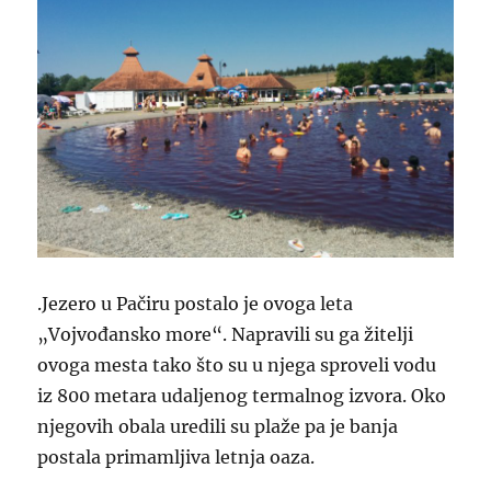
.Jezero u Pačiru postalo je ovoga leta
„Vojvođansko more“. Napravili su ga žitelji
ovoga mesta tako što su u njega sproveli vodu
iz 800 metara udaljenog termalnog izvora. Oko
njegovih obala uredili su plaže pa je banja
postala primamljiva letnja oaza.