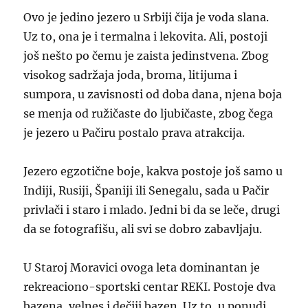
Ovo je jedino jezero u Srbiji čija je voda slana.
Uz to, ona je i termalna i lekovita. Ali, postoji
još nešto po čemu je zaista jedinstvena. Zbog
visokog sadržaja joda, broma, litijuma i
sumpora, u zavisnosti od doba dana, njena boja
se menja od ružičaste do ljubičaste, zbog čega
je jezero u Pačiru postalo prava atrakcija.
Jezero egzotične boje, kakva postoje još samo u
Indiji, Rusiji, Španiji ili Senegalu, sada u Pačir
privlači i staro i mlado. Jedni bi da se leče, drugi
da se fotografišu, ali svi se dobro zabavljaju.
U Staroj Moravici ovoga leta dominantan je
rekreaciono-sportski centar REKI. Postoje dva
bazena, velnes i dečiji bazen. Uz to, u ponudi