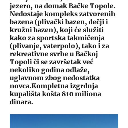
jezero, na domak Bačke Topole.
Nedostaje kompleks zatvorenih
bazena (plivački bazen, dečji i
kružni bazen), koji će služiti
kako za sportska takmičenja
(plivanje, vaterpolo), tako i za
rekreativne svrhe u Bačkoj
Topoli či se završetak već
nekoliko godina odlaže,
uglavnom zbog nedostatka
novca.Kompletna izgrdnja
kupališta košta 810 miliona
dinara.