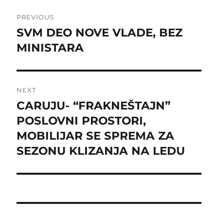
Post
PREVIOUS
navigation
SVM DEO NOVE VLADE, BEZ
Previous
post:
MINISTARA
NEXT
CARUJU- “FRAKNEŠTAJN”
Next
post:
POSLOVNI PROSTORI,
MOBILIJAR SE SPREMA ZA
SEZONU KLIZANJA NA LEDU