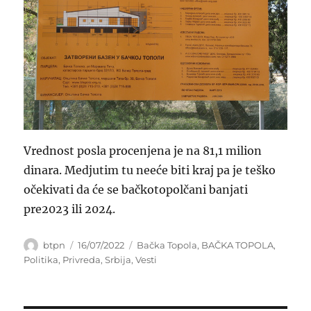
Vrednost posla procenjena je na 81,1 milion
dinara. Medjutim tu neeće biti kraj pa je teško
očekivati da će se bačkotopolčani banjati
pre2023 ili 2024.
Author
Posted
Categories
btpn
16/07/2022
Bačka Topola
,
BAČKA TOPOLA
,
on
Politika
,
Privreda
,
Srbija
,
Vesti