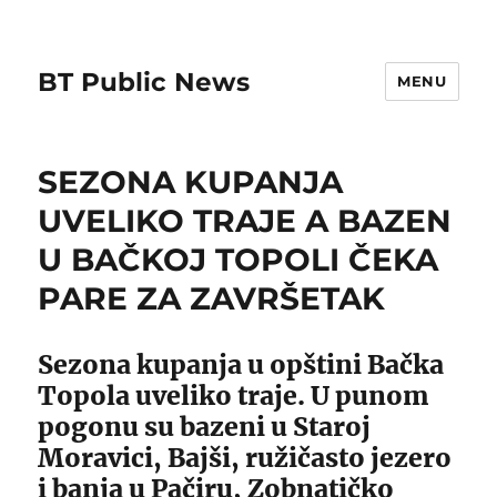
BT Public News
MENU
SEZONA KUPANJA
UVELIKO TRAJE A BAZEN
U BAČKOJ TOPOLI ČEKA
PARE ZA ZAVRŠETAK
Sezona kupanja u opštini Bačka
Topola uveliko traje. U punom
pogonu su bazeni u Staroj
Moravici, Bajši, ružičasto jezero
i banja u Pačiru, Zobnatičko