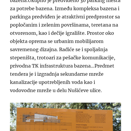
bazena.Ukupno je predviđeno 30 parking mesta
za potrebe bazena. Između kompleksa bazena i
parkinga predviđen je atraktivni predprostor sa
popločanim i zelenim površinama, teretana na
otvorenom, kao i dečije igralište. Prostor oko
objekta oprema se urbanim mobilijarom
savremenog dizajna. Radiće se i spoljašnja
stepeništa, trotoari za pešačke komunikacije,
privodna TK infrastruktura bazena…Predmet
tendera je i izgradnja sekundarne mreže
kanalizacije upotrebljenih voda kao i
vodovodne mreže u delu Nušićeve ulice.