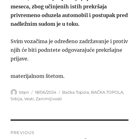
meseca, zbog učinjenih istih prekršaja
privremeno oduzela automobil i postupak pred
nadležnim sudom je u toku.
Svim vozačima je određeno zadržavanje i protiv
njih će biti podntete odgovarajuće prekršajne
prijave.
materijalnom štetom.
Author
Posted
Categories
btpn
18/06/2024
Bačka Topola
,
BAČKA TOPOLA
,
on
Srbija
,
Vesti
,
Zanimljivosti
Post
PREVIOUS