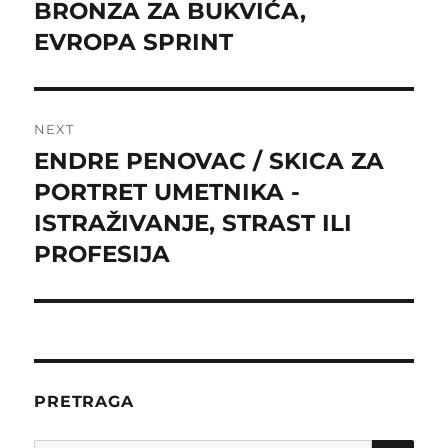
navigation
BRONZA ZA BUKVIĆA,
Previous
post:
EVROPA SPRINT
NEXT
ENDRE PENOVAC / SKICA ZA
Next
post:
PORTRET UMETNIKA -
ISTRAŽIVANJE, STRAST ILI
PROFESIJA
PRETRAGA
SE