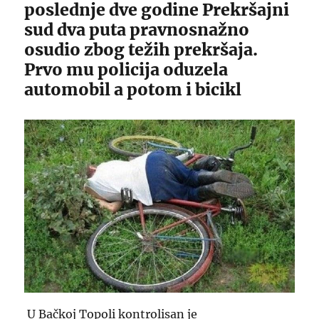
poslednje dve godine Prekršajni
sud dva puta pravnosnažno
osudio zbog težih prekršaja.
Prvo mu policija oduzela
automobil a potom i bicikl
U Bačkoj Topoli kontrolisan je