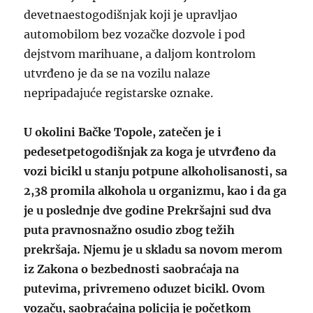
devetnaestogodišnjak koji je upravljao
automobilom bez vozačke dozvole i pod
dejstvom marihuane, a daljom kontrolom
utvrđeno je da se na vozilu nalaze
nepripadajuće registarske oznake.
U okolini Bačke Topole, zatečen je i
pedesetpetogodišnjak za koga je utvrđeno da
vozi bicikl u stanju potpune alkoholisanosti, sa
2,38 promila alkohola u organizmu, kao i da ga
je u poslednje dve godine Prekršajni sud dva
puta pravnosnažno osudio zbog težih
prekršaja. Njemu je u skladu sa novom merom
iz Zakona o bezbednosti saobraćaja na
putevima, privremeno oduzet bicikl. Ovom
vozaču, saobraćajna policija je početkom