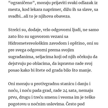
“ograničeno”, moraju prijaviti svaki odlazak iz
mesta, kod lekara naprimer, dižu ih sa slave, sa
svadbi…ali to je njihova obaveza.
Strelci su, dodaje, vrlo odgovorni ljudi, ne samo
zato što su ugovorom vezani sa
Hidrometereološkim zavodom i opštino, oni su
pre svega odgovorni prema svojim
sugrađanima, seljacima koji od njih očekuju da
dejstvuju po oblacima, da ispravno rade svoj
posao kako bi štete od grada bilo što manje.
Oni moraju u protivgradnu stanicu i danju i
noću, i noću pada grad, rade 24 sata, nemaju
prvu, drugu i treću smenu i veoma im je teško
pogotovu u noćnim uslovima. Često pod