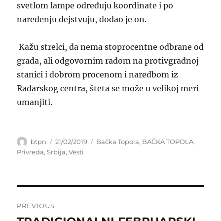
svetlom lampe određuju koordinate i po
naređenju dejstvuju, dodao je on.
Kažu strelci, da nema stoprocentne odbrane od
grada, ali odgovornim radom na protivgradnoj
stanici i dobrom procenom i naredbom iz
Radarskog centra, šteta se može u velikoj meri
umanjiti.
Author
Posted
Categories
btpn
21/02/2019
Bačka Topola
,
BAČKA TOPOLA
,
on
Privreda
,
Srbija
,
Vesti
Post
PREVIOUS
navigation
Previous