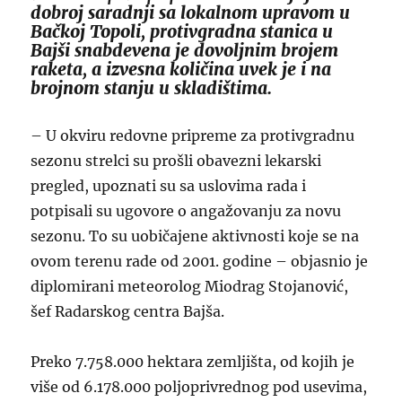
dobroj saradnji sa lokalnom upravom u
Bačkoj Topoli, protivgradna stanica u
Bajši snabdevena je dovoljnim brojem
raketa, a izvesna količina uvek je i na
brojnom stanju u skladištima.
– U okviru redovne pripreme za protivgradnu
sezonu strelci su prošli obavezni lekarski
pregled, upoznati su sa uslovima rada i
potpisali su ugovore o angažovanju za novu
sezonu. To su uobičajene aktivnosti koje se na
ovom terenu rade od 2001. godine – objasnio je
diplomirani meteorolog Miodrag Stojanović,
šef Radarskog centra Bajša.
Preko 7.758.000 hektara zemljišta, od kojih je
više od 6.178.000 poljoprivrednog pod usevima,