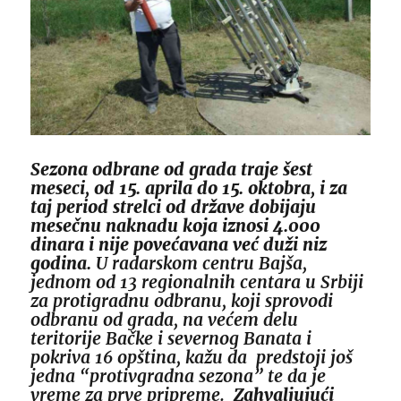
Sezona odbrane od grada traje šest
meseci, od 15. aprila do 15. oktobra, i za
taj period strelci od države dobijaju
mesečnu naknadu koja iznosi 4.000
dinara i nije povećavana već duži niz
godina.
U radarskom centru Bajša,
jednom od 13 regionalnih centara u Srbiji
za protigradnu odbranu, koji sprovodi
odbranu od grada, na većem delu
teritorije Bačke i severnog Banata i
pokriva 16 opština, kažu da predstoji još
jedna “protivgradna sezona” te da je
vreme za prve pripreme.
Zahvaljujući