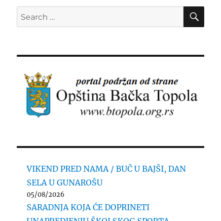
SE
Search
for:
VIKEND PRED NAMA / BUČ U BAJŠI, DAN
SELA U GUNAROŠU
05/08/2026
SARADNJA KOJA ĆE DOPRINETI