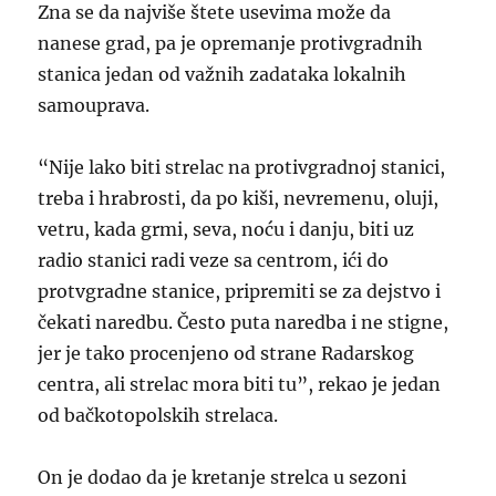
Zna se da najviše štete usevima može da
nanese grad, pa je opremanje protivgradnih
stanica jedan od važnih zadataka lokalnih
samouprava.
“Nije lako biti strelac na protivgradnoj stanici,
treba i hrabrosti, da po kiši, nevremenu, oluji,
vetru, kada grmi, seva, noću i danju, biti uz
radio stanici radi veze sa centrom, ići do
protvgradne stanice, pripremiti se za dejstvo i
čekati naredbu. Često puta naredba i ne stigne,
jer je tako procenjeno od strane Radarskog
centra, ali strelac mora biti tu”, rekao je jedan
od bačkotopolskih strelaca.
On je dodao da je kretanje strelca u sezoni