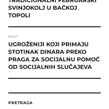
TRADICIONALNI FEBRUARSKI
post:
SVINJOKOLJ U BAČKOJ
TOPOLI
NEXT
UGROŽENIJI KOJI PRIMAJU
Next
post:
STOTINAK DINARA PREKO
PRAGA ZA SOCIJALNU POMOĆ
OD SOCIJALNIH SLUČAJEVA
PRETRAGA