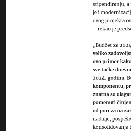
stipendiranju, a
je i modernizacij
ovog projekta os
– rekao je pred
„Budžet za 2024
veliko zadovoljs
ovo primer kako
sve tačke dnevn
2024. godinu. Bu
komponentu, pre
znatna su ulagan
pomenuti činjeni
od poreza na zar
nadalje, pospeši
konsolidovanja 