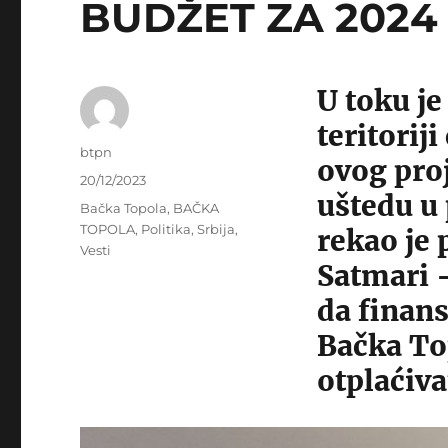
BUDŽET ZA 2024 –
U toku je
teritorij
Author
btpn
ovog pro
Posted
20/12/2023
uštedu u 
on
Categories
Bačka Topola
,
BAČKA
TOPOLA
,
Politika
,
Srbija
,
rekao je
Vesti
Satmari 
da finans
Bačka Top
otplaćiva