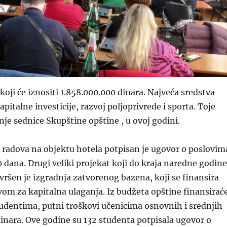
koji će iznositi 1.858.000.000 dinara. Najveća sredstva
pitalne investicije, razvoj poljoprivrede i sporta. Toje
nje sednice Skupštine opštine , u ovoj godini.
 radova na objektu hotela potpisan je ugovor o poslovim
0 dana. Drugi veliki projekat koji do kraja naredne godine
vršen je izgradnja zatvorenog bazena, koji se finansira
om za kapitalna ulaganja. Iz budžeta opštine finansirać
studentima, putni troškovi učenicima osnovnih i srednjih
dinara. Ove godine su 132 studenta potpisala ugovor o