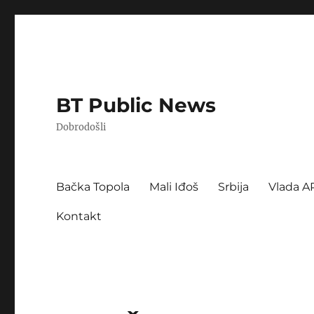
BT Public News
Dobrodošli
Bačka Topola
Mali Iđoš
Srbija
Vlada A
Kontakt