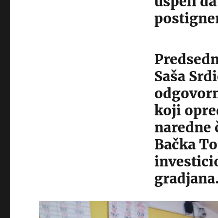
uspeli d
postigne
Predsedn
Saša Srdi
odgovor
koji opre
naredne č
Bačka Top
investici
gradjana