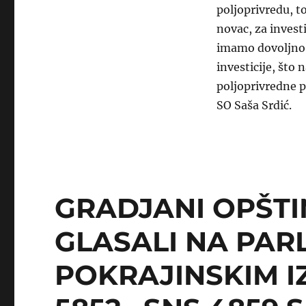
poljoprivredu, t
novac, za invest
imamo dovoljno s
investicije, što
poljoprivredne p
SO Saša Srdić.
GRADJANI OPŠT
GLASALI NA PAR
POKRAJINSKIM I