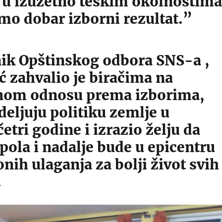
a u izuzetno teškim okolnostima
mo dobar izborni rezultat.”
ik Opštinskog odbora SNS-a ,
ć zahvalio je biračima na
nom odnosu prema izborima,
deljuju politiku zemlje u
etri godine i izrazio želju da
ola i nadalje bude u epicentru
onih ulaganja za bolji život svih
.