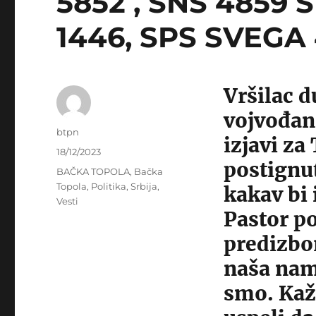
5852 , SNS 4859 
1446, SPS SVEGA 
Vršilac 
vojvođan
Author
btpn
izjavi za
Posted
18/12/2023
postignut
on
Categories
BAČKA TOPOLA
,
Bačka
Topola
,
Politika
,
Srbija
,
kakav bi 
Vesti
Pastor p
predizbo
naša nam
smo. Kaž