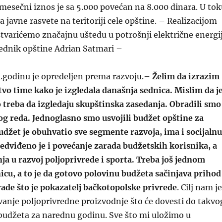
 mesečni iznos je sa 5.000 povećan na 8.000 dinara. U tok
a javne rasvete na teritoriji cele opštine. – Realizacijom
tvarićemo značajnu uštedu u potrošnji električne energi
sednik opštine Adrian Satmari –
.godinu je opredeljen prema razvoju.
– Želim da izrazim
tvo time kako je izgledala današnja sednica. Mislim da j
 treba da izgledaju skupštinska zasedanja. Obradili smo
og reda. Jednoglasno smo usvojili budžet opštine za
džet je obuhvatio sve segmente razvoja, ima i socijalnu
dviđeno je i povećanje zarada budžetskih korisnika, a
ja u razvoj poljoprivrede i sporta. Treba još jednom
cu, a to je da gotovo polovinu budžeta sačinjava prihod
ade što je pokazatelj bačkotopolske privrede
. Cilj nam je
vanje poljoprivredne proizvodnje što će dovesti do takvo
budžeta za narednu godinu. Sve što mi uložimo u