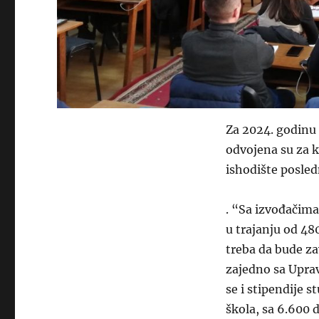
Za 2024. godinu 
odvojena su za ka
ishodište posled
. “Sa izvođačima
u trajanju od 48
treba da bude za
zajedno sa Uprav
se i stipendije 
škola, sa 6.600 