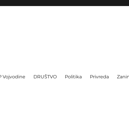
P Vojvodine
DRUŠTVO
Politika
Privreda
Zanim