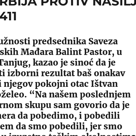
SRBIJA PROTIV NASIL
411
dužnosti predsednika Saveza
skih Mađara Balint Pastor, u
 Tanjug, kazao je sinoć da je
i izborni rezultat baš onakav
i njegov pokojni otac Ištvan
oželeo.
“Na našem poslednjem
rnom skupu sam govorio da je
era da pobedimo, i pobedili
em da smo pobedili, jer smo