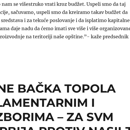
o nam se višestruko vrati kroz budžet. Uspeli smo da taj
icije, sačuvamo, uspeli smo da kreiramo takav budžet da
redstava i za tekuće poslovanje i da isplatimo kapitalne
 nama daje nadu da ćemo imati sve više i više organizovan
roizvodnje na teritoriji naše opštine.”- kaže predsednik
INE BAČKA TOPOLA
LAMENTARNIM I
ZBORIMA – ZA SVM