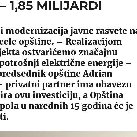
 1,85 MILIJARDI
 i modernizacija javne rasvete n
i cele opštine. – Realizacijom
jekta ostvarićemo značajnu
potrošnji električne energije –
 predsednik opštine Adrian
– privatni partner ima obavezu
ira ovu investiciju, a Opština
ola u narednih 15 godina će je
ti.