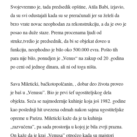
Svojevremno je, tada predsedik opštine, Atila Babi, izjavio,
da su svi odustajali kada su se preračunali jer su želeli da
brzo vrate novac neophodan za rekonstrukciju, a da je ovo je
posao na duže staze. Prema procenama ljudi od
struke,tvrdio je predsednik, da bi se objekat doveo u
funkciju, neophodno je bilo oko 500.000 evra. Pošto tih
para nije bilo, ponudjen je „Venus“ na zakup od 20 .godina
po ceni od jednog dinara, ali ni od toga ništa.
Sava Mileticki, bačkotopolčanin, , dobar deo života proveo
je baš u „Venusu”. Bio je prvi šef ugostiteljskog dela
objekta. Seća se najmodernije kuhinje koja još 1982. godine
kao poslednji hit uvezena odmah nakon sajma ugostiteljske
opreme u Parizu. Mileticki kaže da je ta kuhinja
„razvučena”, pa sada prostorija u kojoj je bila zvrji prazna.
On kaže da je kraj „Venusa” otpočeo kada su majstori