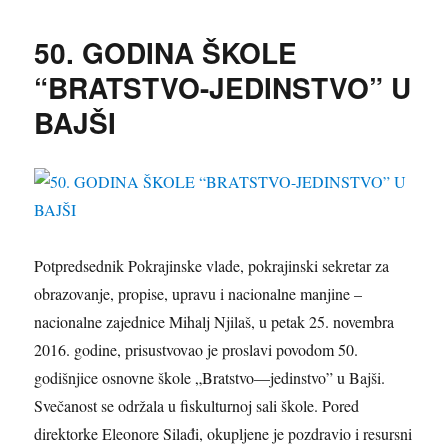
KUĆE
IZBEGLIH,
50. GODINA ŠKOLE
15.000.000
,
“BRATSTVO-JEDINSTVO” U
U
BAJŠI
BAČKOJ
TOPOLI
Potpredsednik Pokrajinske vlade, pokrajinski sekretar za
obrazovanje, propise, upravu i nacionalne manjine –
nacionalne zajednice Mihalj Njilaš, u petak 25. novembra
2016. godine, prisustvovao je proslavi povodom 50.
godišnjice osnovne škole „Bratstvo—jedinstvo” u Bajši.
Svečanost se održala u fiskulturnoj sali škole. Pored
direktorke Eleonore Silađi, okupljene je pozdravio i resursni