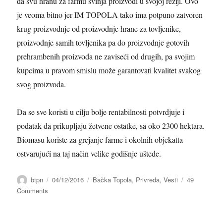
da svu hranu za farmu svinja proizvodi
u svojoj režiji.
Ovo
je veoma bitno jer IM TOPOLA tako ima potpuno zatvoren
krug proizvodnje od proizvodnje hrane za tovljenike,
proizvodnje samih tovljenika pa do proizvodnje gotovih
prehrambenih proizvoda ne zaviseći od drugih, pa svojim
kupcima u pravom smislu može garantovati kvalitet svakog
svog proizvoda.
Da se sve koristi u cilju bolje rentabilnosti potvrdjuje i
podatak da prikupljaju žetvene ostatke, sa oko 2300 hektara.
Biomasu koriste za grejanje farme i okolnih objekatta
ostvarujući na taj način velike godišnje uštede.
Author
btpn
Posted
04/12/2016
Categories
Bačka Topola
,
Privreda
,
Vesti
49
on
Comments
on
NOVIM
ULAGANJIMA
“PTK