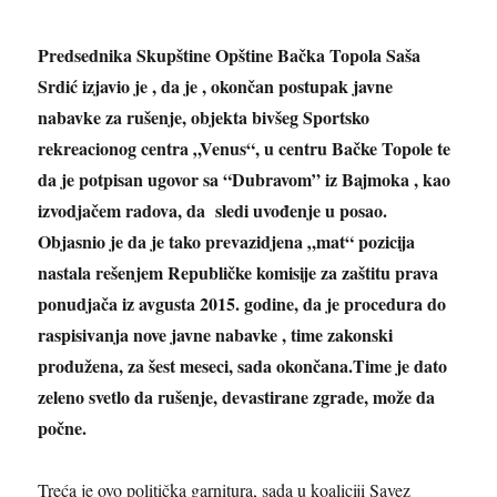
Predsednika Skupštine Opštine Bačka Topola Saš
a
Srdić
izjavio je , da je
,
okončan postupak
javn
e
nabavk
e
za rušenje, objekta
bivšeg Sportsko
rekreacionog centra „Venus“, u centru Bačke Topole te
da je potpisan ugovor sa “Dubravom” iz Bajmoka , kao
izvodjačem radova, da sledi
uvođenje u posao.
Objasnio je da je tako prevazidjena „mat“ pozicija
nastala rešenjem Republičke komisije za zaštitu prava
ponudjača iz avgusta 2015. godine, da je procedura do
raspisivanja nove javne nabavke , time zakonski
produžena, za šest meseci, sada okončana.Time je dato
zeleno svetlo da rušenje, devastirane zgrade, može da
počne.
Treća je ovo politička garnitura, sada u koaliciji Savez