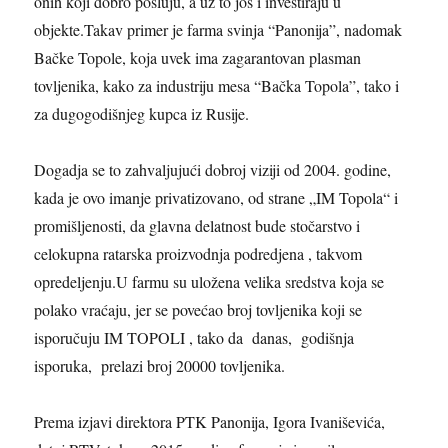
onih koji dobro posluju, a uz to još i investiraju u
objekte.Takav primer je farma svinja “Panonija”, nadomak
Bačke Topole, koja uvek ima zagarantovan plasman
tovljenika, kako za industriju mesa “Bačka Topola”, tako i
za dugogodišnjeg kupca iz Rusije.
Dogadja se to
zahvaljujući dobroj viziji od 2004. godine,
kada je ovo imanje privatizovano, od strane „IM Topola“ i
promišljenosti, da glavna delatnost bude stočarstvo i
celokupna ratarska proizvodnja podredjena , takvom
opredeljenju.
U farmu su uložena velika sredstva koja se
polako vraćaju, jer se povećao broj tovljenika koji se
isporučuju IM TOPOLI , tako da danas, godišnja
isporuka, prelazi broj 20000 tovljenika.
Prema izjavi direktora PTK Panonija, Igora Ivaniševića,