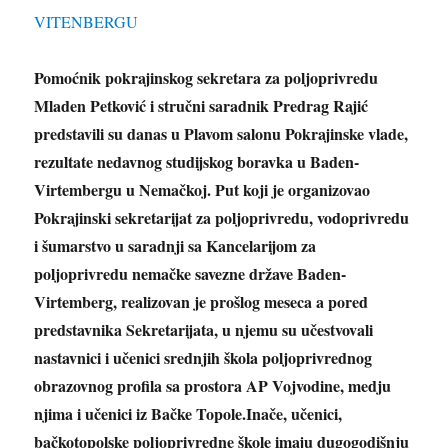
Pomoćnik pokrajinskog sekretara za poljoprivredu
Mladen Petković i stručni saradnik Predrag Rajić
predstavili su danas u Plavom salonu Pokrajinske vlade,
rezultate nedavnog studijskog boravka u Baden-
Virtembergu u Nemačkoj. Put koji je organizovao
Pokrajinski sekretarijat za poljoprivredu, vodoprivredu
i šumarstvo u saradnji sa Kancelarijom za
poljoprivredu nemačke savezne države Baden-
Virtemberg, realizovan je prošlog meseca a pored
predstavnika Sekretarijata, u njemu su učestvovali
nastavnici i učenici srednjih škola poljoprivrednog
obrazovnog profila sa prostora AP Vojvodine, medju
njima
i učenici iz Bačke Topole.Inače, učenici,
bačkotopolske poljoprivredne škole imaju dugogodišnju