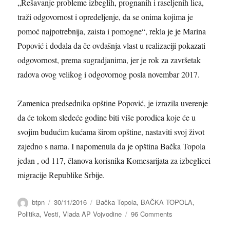
„Rešavanje probleme izbeglih, prognanih i raseljenih lica,
traži odgovornost i opredeljenje, da se onima kojima je
pomoć najpotrebnija, zaista i pomogne“, rek
la je
je
Marina
Popović
i doda
la
da
če ovdašnja vlast u realizaciji pokazati
odgovornost, prema sugradjanima, jer je rok za završetak
radova ovog velikog i odgovornog posla novembar 2017
.
Zamenica predsednika opštine Popović,
je izrazi
la
uverenje
da će tokom sledeće godine biti više porodica koje će u
svojim budućim kućama širom
opštine,
nastaviti svoj život
zajedno s nama.
I napomenula da je opština Bačka Topola
jedan , od 117, članova korisnika Komesarijata za izbeglicei
migracije Republike Srbije.
Author
btpn
Posted
30/11/2016
Categories
Bačka Topola
,
BAČKA TOPOLA
,
on
Politika
,
Vesti
,
Vlada AP Vojvodine
96 Comments
on
ZA