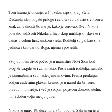
Tom hramu je docnije, u 14. veku, srpski kralj Stefan
Dečanski slao bogate priloge i celu crkvu ukrasio srebrom u
znak zahvalnosti što mu je, kako je verovao, Sveti Nikola
povratio vid.Sveti Nikola, arhiepiskop mirlikijski, slavi se i
danas u celom hrišćanskom svetu. Roditelji su ga, kao sina-
jedinca i kao dar od Boga, njemu i posvetili.
Svoj duhovni život počeo je u manastiru Novi Sion kod
svog strica,gde se i zamonašio. Posle smrti roditelja, razdelio
je siromašnima svu nasledjenu imovinu. Prema predanju,
vodjen čudesnim glasom krenuo je u narod da širi veru,
pravdu i milosrdje, i već je svojom pojavom donosio utehu,
mir i dobru volju medju ljude.
Nikola je umro 19. decembra 345. godine. Sahranjen je u