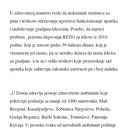
U zdravstneoj ustanovi tvrde da nedostatak sredstava za
plate i troškove održavanja ugrožava funkcionisanje apoteka
i snabdevanje gradjana lekovima. Posebo, da najveći
problem , početna dugovanja RFZO za lekove iz 2010.
godine, koji je iznosio preko 59 miliona dinara, koji je
vremenom još rastao, pa se neretko dešava da nema lekova
za gradjane, a tu su i veliki troškovi koje prouzrokuje rad
apoteka koje zahtevaju zakonsku uslovnost pa i broj radnika
.
„
U Domu zdravlja postoje zdravstvene ambulante koje
pokrivaju područja sa manje od 1000 stanovnika, Mali
Beograd, Karadjordjevo, Zobnatica Njegoševo, Pobeda,
Gornja Rogatica, Bački Sokolac, Tomislavci, Panonija,
Krivaja. U proseku svaka od navedenih ambulanti godišnje