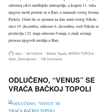
sabornoj crkvi mirlikijske mitropolije, a krajem 11. veka
njegove mošti prenete su u Bari, u manastir svetog Jovana
Preteče. Osim što se spomen na dan smrti svetog Nikole
slavi 19. decembra, odnosno 6. decembra, sveti Nikola se
proslavlja i 22. maja odnosno 9.maja, u znak sećanja
prenosa njegovih moštiju u Bari.
Author
btpn
Posted
06/12/2016
Categories
Bačka Topola
,
BAČKA TOPOLA
,
on
Vesti
,
Zanimljivosti
136 Comments
on
SVETI
NIKOLA
ILI
ODLUČENO, “VENUS” SE
POPULARNO
MIKULAŠ
VRAĆA BAČKOJ TOPOLI
OBELEŽEN
JELKOM
U
CENTRU
SELA