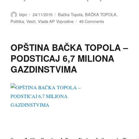
Author
btpn
Posted
24/11/2016
Categories
Bačka Topola
,
BAČKA TOPOLA
,
on
Politika
,
Vesti
,
Vlada AP Vojvodine
49 Comments
on
UČENICI
POLJOPRIVREDN
ŠKOLA
OPŠTINA BAČKA TOPOLA –
U
BADEN
PODSTICAJ 6,7 MILIONA
VITENBERGU
GAZDINSTVIMA