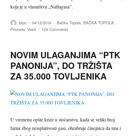
koja je u vlasništvu „Naftagasa”.
Author
btpn
Posted
04/12/2016
Categories
Bačka Topola
,
BAČKA TOPOLA
,
on
Privreda
,
Vesti
124 Comments
on
ODLUČENO,
“VENUS”
SE
NOVIM ULAGANJIMA “PTK
VRAĆA
BAČKOJ
PANONIJA”, DO TRŽIŠTA
TOPOLI
ZA 35.000 TOVLJENIKA
U vremenu opšte krize u stočarstvu, kada se veliki broj
farmi zbog neisplativosti gasi, ohrabruje činejnica da ima i