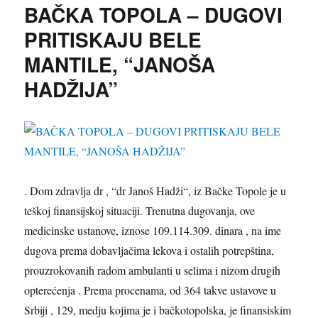
BAČKA TOPOLA – DUGOVI
PANONIJA”,
DO
PRITISKAJU BELE
TRŽIŠTA
MANTILE, “JANOŠA
ZA
35.000
HADŽIJA”
TOVLJENIKA
. Dom zdravlja dr , “
dr Janoš Hadži“, iz Bačke Topole
je u
teškoj finansijskoj situaciji.
Trenutna dugovanja, ove
medicinske ustanove, iznose 109.114.309. dinara ,
na ime
dugova prema dobavljačima
lekova i ostalih potrepština,
prouzrokovanih radom ambulanti u selima i nizom drugih
opterećenja . Prema procenama, od 364 takve ustavove u
Srbiji , 129, medju kojima je i bačkotopolska, je finansiskim