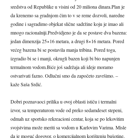
sredstva od Republike u visini od 20 miliona dinara.Plan je
da krenemo sa gradnjom čim to v se reme dozvoli, naredne
godine i sagradimo objekat slične sadržine koju je imao ali
mnogo racionalniji.Predvidjeno je da se postave dva bazena:
jedan dimenzija 25×16 metara, a drugi 8×16 metara. Pored
većeg bazena bi se postavila manja tribina. Pored toga,
izgradio bi se i manji, okrugli bazen koji bi bio napunjen
termalnom vodom.Biće još sadržaja ali ideje moramo
ostvarivati fazno. Odlučni smo da započeto završimo. –
kaže Saša Srdić.
Dobri poznavaoci prilika u ovoj oblasti
ističu i
termalni
izvor, sa temperaturom vode od preko sedamdeset stepeni,
odmah uz sportsko rekreacioni centar, koja se po lekovitim
svojstvima može meriti sa vodom u Karlovim Varima. Misle
da
je moguć
dogovor, o komercijalnom korištenju bušotine,