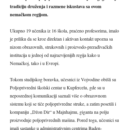
tradiciju druženja i razmene iskustava sa ovom
nemačkom regijom.
Ukupno 19 učenika iz 16 škola, praćeno profesorima, imalo
je priliku da se kroz direktan i aktivan kontakt upozna sa
nizom obrazovnih, strukovnih i proizvodo-prerađivačkih
institucija u jednoj od najrazvijenijih regija kako u
Nemačkoj, tako i u Evropi.
Tokom studijskog boravka, učesnici iz Vojvodine obišli su
Poljoprivredni školski centar u Kupfercelu, gde su u
neposrednoj komunikaciji saznali više o obrazovnom
sistemu koji se tiče poljoprivredne struke, a zatim posetili i
kompaniju „Džon Dir“ u Majnhajmu, giganta na polju
proizvodnje poljoprivrednih mašina. Pored toga, učesnici su
imali sastanke u administrativnim centrima Baden-