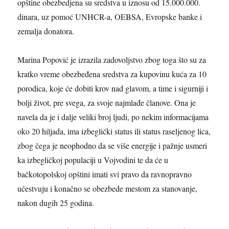
opštin
e
obezbedjena su
sredstva u iznosu od
15.000.000.
dinara,
uz pomoć UNHCR-a, OEBSA, Evropske banke i
zemalja donatora.
Marina Popović
je izrazi
la
zadovoljstvo zbog toga što su za
kratko vreme obezbeđena sredstva za kupovinu kuća za
10
porodica
, koje
će dobiti
krov nad glavom, a time i sigurniji i
bolji život, pre svega, za svoje najmlađe članove. On
a
je
navela
da
je i
dalje veliki broj ljudi, po nekim informacijama
oko 20 hiljada, ima izbeglički status ili status raseljenog lica,
zbog čega je neophodno da se više energije i pažnje usmeri
ka izbegličkoj populaciji u Vojvodini
te da će u
bačkotopolskoj opštini imati svi pravo da ravnopravno
učestvuju i konačno se obezbede mestom za stanovanje,
nakon dugih 25 godina.