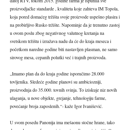
datoj RTV, tokom 2015. godine farma je ispunila sve
proizvodjačke standarde , kvaliteta koje zahteva IM Topola,
koja pored domaćeg tržišta svoje proizvode uspešno plasira i
na probirljivo Rusko tržište. Napominje da je trenutno zastoj
u ovom poslu zbog negativnog valutnog kretanja na
svetskom tržištu i izražava nadu da će do kraja meseca i
početkom naredne godine biti nastavljen plasman, ne samo
sirovog mesa, cepanih polutki već i trajnih proizvoda.
„Imamo plan da do kraja godine isporučimo 28.000
tovljenika. Sledeće godine planovi su ambiciozniji,
proizvodnja do 35.000. tovnih svinja. To iziskuje niz novih
ulaganja, u nove objekte, grejanje, tehnologiju farme,
povećanje broja zaposlenih.“- kaže Igor Ivanišević.
U svom posedu
Panonija ima
mešaonu
stočne
hrane, tako