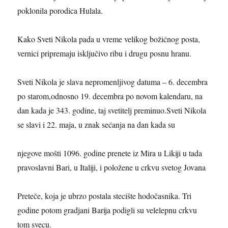
poklonila porodica Hulala.
Kako Sveti Nikola pada u vreme velikog božićnog posta,
vernici pripremaju isključivo ribu i drugu posnu hranu.
Sveti Nikola je slava nepromenljivog datuma – 6. decembra
po starom,odnosno 19. decembra po novom kalendaru, na
dan kada je 343. godine, taj svetitelj preminuo.Sveti Nikola
se slavi i 22. maja, u znak sećanja na dan kada su
njegove mošti 1096. godine prenete iz Mira u Likiji u tada
pravoslavni Bari, u Italiji, i položene u crkvu svetog Jovana
Preteče, koja je ubrzo postala stecište hodočasnika. Tri
godine potom gradjani Barija podigli su velelepnu crkvu
tom svecu.