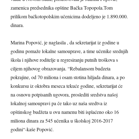
zamenica predsednika opštine Bačka Topopola.Tom
prilikom bačkotopolskim učenicima dodeljeno je 1.890.000.
dinara.
Marina Popović, je naglasila ,
da sekretarijat iz godine u
godinu pomaže lokalne samouprave, a time učenike srednjih
škola i njihove roditelje u regresiranju putnih troškova s
ciljem njihovog obrazovanja. “Rebalansom budzeta
pokrajine,
od 70 miliona i osam stotina hiljada dinara, a po
konkursu iz oktobra meseca tekuće godine, sekretarijat će
na osnovu potpisanih ugovora, proslediti sredstva
našoj
lokaln
oj
samoupr
avi pa če tako uz naša sredtva iz
opštinskog budžeta u ovu namenu biti isplaćeno oko 16
miliona dinara za 545 učenika u školskoj 2016-2017
godini“-kaše Popović.