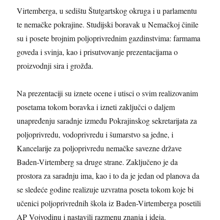
Virtemberga, u sedištu Štutgartskog okruga i u parlamentu
te nemačke pokrajine. Studijski boravak u Nemačkoj činile
su i posete brojnim poljoprivrednim gazdinstvima: farmama
goveda i svinja, kao i prisutvovanje prezentacijama o
proizvodnji sira i grožđa.
Na prezentaciji su iznete ocene i utisci o svim realizovanim
posetama tokom boravka i izneti zaključci o daljem
unapređenju saradnje između Pokrajinskog sekretarijata za
poljoprivredu, vodoprivredu i šumarstvo sa jedne, i
Kancelarije za poljoprivredu nemačke savezne države
Baden-Virtemberg sa druge strane. Zaključeno je da
prostora za saradnju ima, kao i to da je jedan od planova da
se sledeće godine realizuje uzvratna poseta tokom koje bi
učenici poljoprivrednih škola iz Baden-Virtemberga posetili
AP Vojvodinu i nastavili razmenu znanja i ideja.