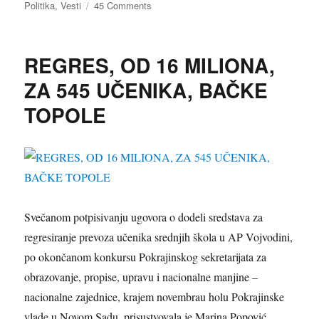
on
Politika
,
Vesti
45 Comments
on
BAČKA
TOPOLA
–
REGRES, OD 16 MILIONA,
DUGOVI
PRITISKAJU
ZA 545 UČENIKA, BAČKE
BELE
TOPOLE
MANTILE,
“JANOŠA
HADŽIJA”
Svečanom potpisivanju ugovora o dodeli sredstava za
regresiranje prevoza učenika srednjih škola u AP Vojvodini,
po okončanom konkursu Pokrajinskog sekretarijata za
obrazovanje, propise, upravu i nacionalne manjine –
nacionalne zajednice, krajem novembrau holu Pokrajinske
vlade u Novom Sadu, prisustvovala je Marina Popovi
ć,