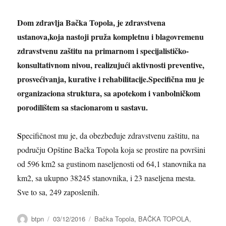
Dom zdravlja Bačka Topola, je zdravstvena
ustanova,koja nastoji pruža kompletnu i blagovremenu
zdravstvenu zaštitu na primarnom i specijalističko-
konsultativnom nivou, realizujući aktivnosti preventive,
prosvećivanja, kurative i rehabilitacije.
S
pecifična
mu je
organizaciona struktura, sa apotekom i vanbolničkom
porodilištem sa stacionarom u sastavu.
S
pecifičnost mu je, da obezbeđuje
zdravstvenu zaštitu, na
području
Opštine Bačka Topola koja se prostire na površini
od 596 km2 sa gustinom naseljenosti od 64,1 stanovnika na
km2, sa ukupno 38245 stanovnika, i 23 naseljena mesta.
Sve to sa,
249 zaposlenih.
Author
btpn
Posted
03/12/2016
Categories
Bačka Topola
,
BAČKA TOPOLA
,