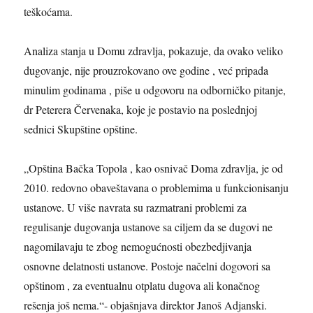
teškoćama.
Analiza stanja u Domu zdravlja, pokazuje, da ovako veliko
dugovanje, nije prouzrokovano ove godine , već pripada
minulim godinama , piše u odgovoru na odborničko pitanje,
dr Peterera Červenaka, koje je postavio na poslednjoj
sednici Skupštine opštine.
„
Opština Bačka Topola , kao osnivač Doma zdravlja, je od
2010. redovno obaveštavana o problemima u funkcionisanju
ustanove. U više navrata su razmatrani problemi za
regulisanje dugovanja ustanove sa ciljem da se dugovi ne
nagomilavaju te zbog nemogućnosti obezbedjivanja
osnovne delatnosti ustanove. Postoje načelni dogovori sa
opštinom , za eventualnu otplatu dugova ali konačnog
rešenja još nema.“- objašnjava direktor Janoš Adjanski.