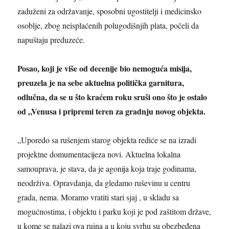
zaduženi za održavanje, sposobni ugostitelji i medicinsko
osoblje, zbog neisplaćenih polugodišnjih plata, počeli da
napuštaju preduzeće.
Posao, koji je više od decenije bio nemoguća misija,
preuzela je na sebe aktuelna politička garnitura,
odlučna, da se u što kraćem roku sruši ono što je ostalo
od „Venusa i pripremi teren za gradnju novog objekta.
„Uporedo sa rušenjem starog objekta rediće se na izradi
projektne domumentacijeza novi. Aktuelna lokalna
samouprava, je stava, da je agonija koja traje godinama,
neodrživa. Opravdanja, da gledamo ruševinu u centru
grada, nema. Moramo vratiti stari sjaj , u skladu sa
mogućnostima, i objektu i parku koji je pod zaštitom države,
u kome se nalazi ova ruina a u koju svrhu su obezbeđena