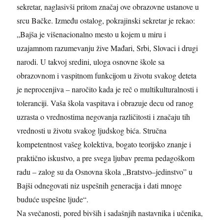
sekretar, naglasivši pritom značaj ove obrazovne ustanove u
srcu Bačke. Između ostalog, pokrajinski sekretar je rekao:
„Bajša je višenacionalno mesto u kojem u miru i
uzajamnom razumevanju žive Mađari, Srbi, Slovaci i drugi
narodi. U takvoj sredini, uloga osnovne škole sa
obrazovnom i vaspitnom funkcijom u životu svakog deteta
je neprocenjiva – naročito kada je reč o multikulturalnosti i
toleranciji. Vaša škola vaspitava i obrazuje decu od ranog
uzrasta o vrednostima negovanja različitosti i značaju tih
vrednosti u životu svakog ljudskog bića. Stručna
kompetentnost vašeg kolektiva, bogato teorijsko znanje i
praktično iskustvo, a pre svega ljubav prema pedagoškom
radu – zalog su da Osnovna škola „Bratstvo–jedinstvo” u
Bajši odnegovati niz uspešnih generacija i dati mnoge
buduće uspešne ljude“.
Na svečanosti, pored bivših i sadašnjih nastavnika i učenika,