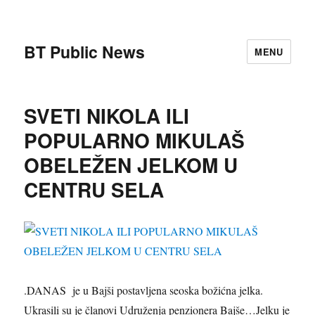
BT Public News
MENU
SVETI NIKOLA ILI
POPULARNO MIKULAŠ
OBELEŽEN JELKOM U
CENTRU SELA
.DANAS je u Bajši postavljena seoska božićna jelka.
Ukrasili su je članovi Udruženja penzionera Bajše…Jelku je