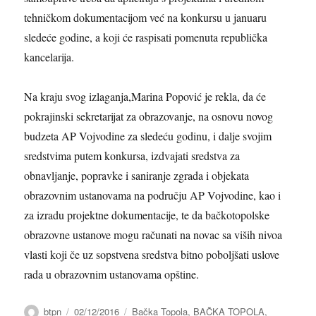
tehničkom dokumentacijom već na konkursu u januaru
sledeće godine, a koji će raspisati pomenuta republička
kancelarija.
Na kraju svog izlaganja,
Marina Popović je rekla,
da će
pokrajinski sekretarijat za obrazovanje, na osnovu novog
budzeta AP Vojvodine za sledeću godinu, i dalje svojim
sredstvima putem konkursa, izdvajati sredstva za
obnavljanje, popravke i saniranje zgrada i objekata
obrazovnim ustanovama na području AP Vojvodine, kao i
za izradu projektne dokumentacije,
te da bačkotopolske
obrazovne ustanove mogu računati na novac sa viših nivoa
vlasti koji če uz sopstvena sredstva bitno poboljšati uslove
rada u obrazovnim ustanovama opštine.
Author
btpn
Posted
02/12/2016
Categories
Bačka Topola
,
BAČKA TOPOLA
,