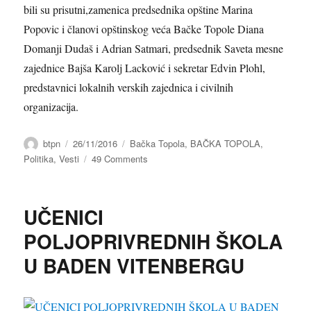
bili su prisutni,zamenica predsednika opštine Marina
Popovic i članovi opštinskog veća Bačke Topole Diana
Domanji Dudaš i Adrian Satmari, predsednik Saveta mesne
zajednice Bajša Karolj Lacković i sekretar Edvin Plohl,
predstavnici lokalnih verskih zajednica i civilnih
organizacija.
Author
btpn
Posted
26/11/2016
Categories
Bačka Topola
,
BAČKA TOPOLA
,
on
Politika
,
Vesti
49 Comments
on
50.
GODINA
ŠKOLE
UČENICI
“BRATSTVO-
JEDINSTVO”
POLJOPRIVREDNIH ŠKOLA
U
U BADEN VITENBERGU
BAJŠI