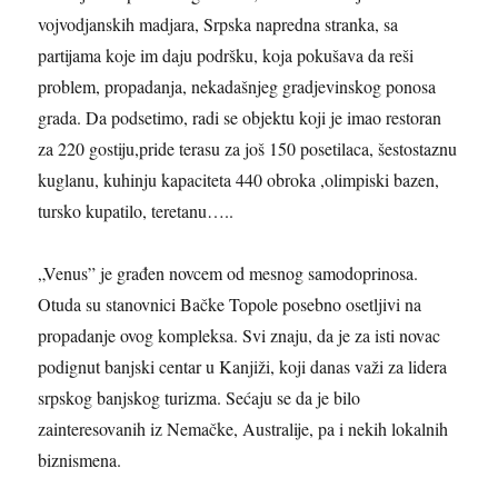
vojvodjanskih madjara, Srpska napredna stranka, sa
partijama koje im daju podršku, koja pokušava da reši
problem, propadanja, nekadašnjeg gradjevinskog ponosa
grada. Da podsetimo, radi se objektu koji je imao restoran
za 220 gostiju,pride terasu za još 150 posetilaca, šestostaznu
kuglanu, kuhinju kapaciteta 440 obroka ,olimpiski bazen,
tursko kupatilo, teretanu…..
„Venus” je građen novcem od mesnog samodoprinosa.
Otuda su stanovnici Bačke Topole posebno osetljivi na
propadanje ovog kompleksa. Svi znaju, da je za isti novac
podignut banjski centar u Kanjiži, koji danas važi za lidera
srpskog banjskog turizma. Sećaju se da je bilo
zainteresovanih iz Nemačke, Australije, pa i nekih lokalnih
biznismena.