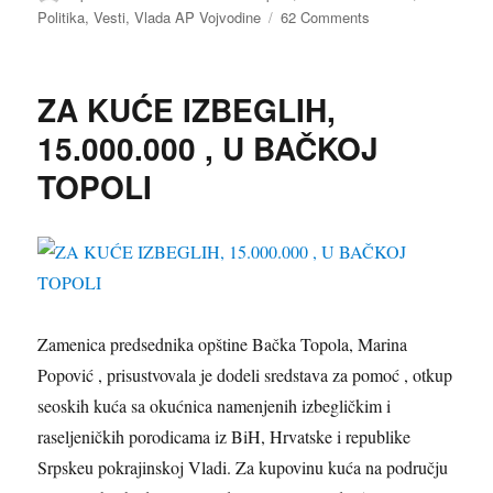
on
Politika
,
Vesti
,
Vlada AP Vojvodine
62 Comments
on
REGRES,
OD
16
ZA KUĆE IZBEGLIH,
MILIONA,
ZA
15.000.000 , U BAČKOJ
545
TOPOLI
UČENIKA,
BAČKE
TOPOLE
Zamenica predsednika opštine Bačka Topola, Marina
Popović
,
prisustvovala je dodeli sredstava
za
pomoć , otkup
seoskih kuća sa
okućnica namenjenih izbegličkim
i
raseljeničkih porodica
ma iz BiH, Hrvatske i republike
Srpskeu pokrajinskoj Vladi.
Za kupovinu kuća na području