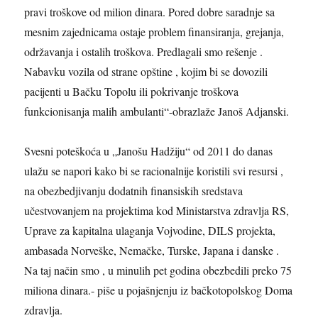
pravi troškove od milion dinara. Pored dobre saradnje sa
mesnim zajednicama ostaje problem finansiranja, grejanja,
održavanja i ostalih troškova. Predlagali smo rešenje .
Nabavku vozila od strane opštine , kojim bi se dovozili
pacijenti u Bačku Topolu ili pokrivanje troškova
funkcionisanja malih ambulanti“-obrazlaže Janoš Adjanski.
Svesni poteškoća u „Janošu Hadžiju“ od 2011 do danas
ulažu se napori kako bi se racionalnije koristili svi resursi ,
na obezbedjivanju dodatnih finansiskih sredstava
učestvovanjem na projektima kod Ministarstva zdravlja RS,
Uprave za kapitalna ulaganja Vojvodine, DILS projekta,
ambasada Norveške, Nemačke, Turske, Japana i danske .
Na taj način smo , u minulih pet godina obezbedili preko 75
miliona dinara.- piše u pojašnjenju iz bačkotopolskog Doma
zdravlja.