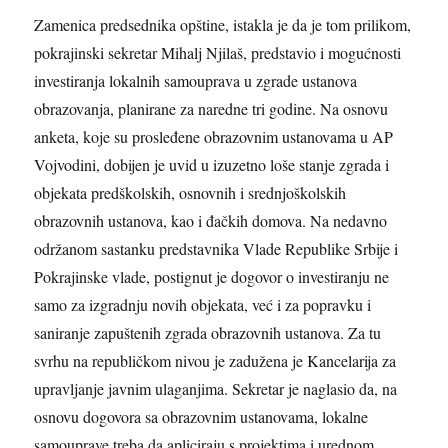
Zamenica predsednika opštine, istakla je da je tom prilikom,
pokrajinski sekretar
Mihalj Njilaš,
predstavio i mogućnosti
investiranja lokalnih samouprava u zgrade ustanova
obrazovanja, planirane za naredne tri godine. Na osnovu
anketa, koje su prosleđene obrazovnim ustanovama u AP
Vojvodini, dobijen je uvid u izuzetno loše stanje zgrada i
objekata predškolskih, osnovnih i srednjoškolskih
obrazovnih ustanova, kao i đačkih domova. Na nedavno
održanom sastanku predstavnika Vlade Republike Srbije i
Pokrajinske vlade, postignut je dogovor o investiranju ne
samo za izgradnju novih objekata, već i za popravku i
saniranje zapuštenih zgrada obrazovnih ustanova. Za tu
svrhu na republičkom nivou je zadužena je Kancelarija za
upravljanje javnim ulaganjima. Sekretar je naglasio da, na
osnovu dogovora sa obrazovnim ustanovama, lokalne
samouprave treba da apliciraju s projektima i urednom