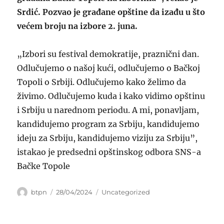
Srdić. Pozvao je građane opštine da izađu u što
većem broju na izbore 2. juna.
„Izbori su festival demokratije, praznični dan.
Odlučujemo o našoj kući, odlučujemo o Bačkoj
Topoli o Srbiji. Odlučujemo kako želimo da
živimo. Odlučujemo kuda i kako vidimo opštinu
i Srbiju u narednom periodu. A mi, ponavljam,
kandidujemo program za Srbiju, kandidujemo
ideju za Srbiju, kandidujemo viziju za Srbiju”,
istakao je predsedni opštinskog odbora SNS-a
Bačke Topole
Author
Posted
Categories
btpn
28/04/2024
Uncategorized
on