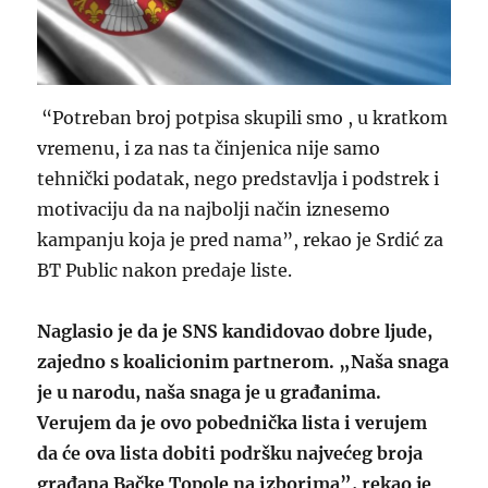
“Potreban broj potpisa skupili smo , u kratkom
vremenu, i za nas ta činjenica nije samo
tehnički podatak, nego predstavlja i podstrek i
motivaciju da na najbolji način iznesemo
kampanju koja je pred nama”, rekao je Srdić za
BT Public nakon predaje liste.
Naglasio je da je SNS kandidovao dobre ljude,
zajedno s koalicionim partnerom. „Naša snaga
je u narodu, naša snaga je u građanima.
Verujem da je ovo pobednička lista i verujem
da će ova lista dobiti podršku najvećeg broja
građana Bačke Topole na izborima”, rekao je