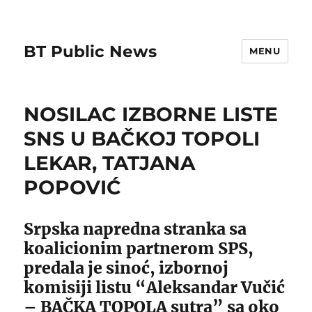
BT Public News
MENU
NOSILAC IZBORNE LISTE
SNS U BAČKOJ TOPOLI
LEKAR, TATJANA
POPOVIĆ
Srpska napredna stranka sa
koalicionim partnerom SPS,
predala je sinoć, izbornoj
komisiji listu “Aleksandar Vučić
– BAČKA TOPOLA sutra” sa oko