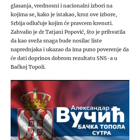
glasanja, vrednosni i nacionalni izbori na
kojima se, kako je istakao, kroz ove izbore,
Srbija odlučuje kojim će pravcem krenuti.
Zahvalio je dr Tatjani Popović, što je prihvatila
da kao sveža snaga bude nosilac liste
naprednjaka i ukazao da ima puno poverenje da
će dati doprinos dobrom rezultatu SNS-a u
Bačkoj Topoli.