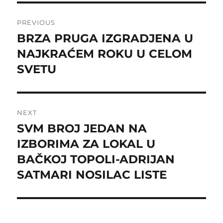
Post
PREVIOUS
navigation
BRZA PRUGA IZGRADJENA U
Previous
post:
NAJKRAĆEM ROKU U CELOM
SVETU
NEXT
SVM BROJ JEDAN NA
Next
post:
IZBORIMA ZA LOKAL U
BAČKOJ TOPOLI-ADRIJAN
SATMARI NOSILAC LISTE