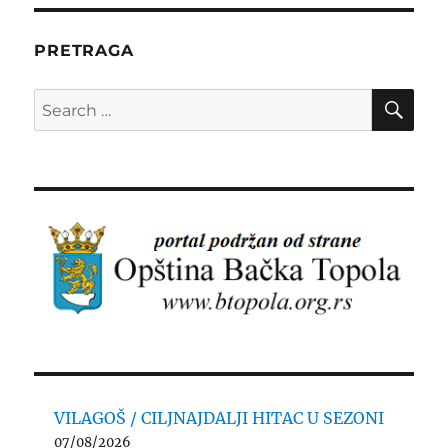
PRETRAGA
SE
Search
for:
VILAGOŠ / CILJNAJDALJI HITAC U SEZONI
07/08/2026