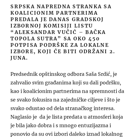
SRPSKA NAPREDNA STRANKA SA
KOALICIONIM PARTNERIMA
PREDALA JE DANAS GRADSKOJ
IZBORNOJ KOMISIJI LISTU
“ALEKSANDAR VUČIĆ – BAČKA
TOPOLA SUTRA” SA OKO 450
POTPISA PODRŠKE ZA LOKALNE
IZBORE, KOJI ĆE BITI ODRŽANI 2.
JUNA.
Predsednik opštinskog odbora Saša Srdić, je
zahvalio svim građanima koji su dali podršku,
kao i koalicionim partnerima na spremnosti da
se svako fokusira na zajedničke ciljeve i što je
svako odustao od dela stranačkog interesa.
Naglasio je da je lista predata u atmosferi koja
je bila jako dobra i s mnogo entuzijazma i
ponovio da su ovi izbori daleko iznad lokalnog